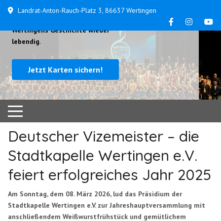
Landrat-Anton-Rauch-Platz 3, 86637 Wertingen
...
am 24. und 25. Oktober machen wir
Wertingens Geschichte wieder
lebendig
.
Jetzt Karten sichern!
Deutscher Vizemeister – die
Stadtkapelle Wertingen e.V.
feiert erfolgreiches Jahr 2025
Am Sonntag, dem 08. März 2026, lud das Präsidium der
Stadtkapelle Wertingen e.V. zur Jahreshauptversammlung mit
anschließendem Weißwurstfrühstück und gemütlichem