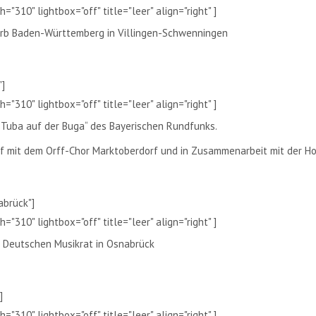
="310" lightbox="off" title="leer" align="right" ]
erb Baden-Württemberg in Villingen-Schwenningen
"]
="310" lightbox="off" title="leer" align="right" ]
 Tuba auf der Buga“ des Bayerischen Rundfunks.
ff mit dem Orff-Chor Marktoberdorf und in Zusammenarbeit mit der H
abrück"]
="310" lightbox="off" title="leer" align="right" ]
 Deutschen Musikrat in Osnabrück
]
="310" lightbox="off" title="leer" align="right" ]