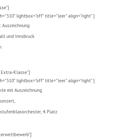
sse"]
="310" lightbox="off" title="leer" align="right" ]
it Auszeichnung
all und Innsbruck
m
k
l Extra-Klasse"]
="310" lightbox="off" title="leer" align="right" ]
nkte mit Auszeichnung
konzert,
tufenblasorchester, 4. Platz
sterwettbewerb"]