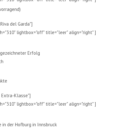
vorragend)
 Riva del Garda"]
="310" lightbox="off" title="leer" align="right" ]
sgezeichneter Erfolg
ch
nkte
l Extra-Klasse"]
="310" lightbox="off" title="leer" align="right" ]
 in der Hofburg in Innsbruck