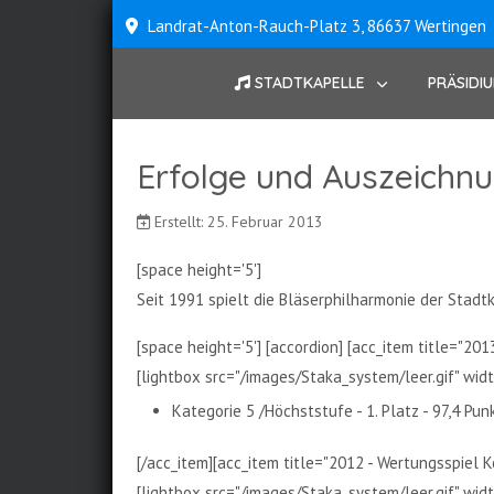
Landrat-Anton-Rauch-Platz 3, 86637 Wertingen
STADTKAPELLE
PRÄSIDI
Erfolge und Auszeichn
Erstellt: 25. Februar 2013
[space height='5']
Seit 1991 spielt die Bläserphilharmonie der Stadt
[space height='5'] [accordion] [acc_item title="
[lightbox src="/images/Staka_system/leer.gif" width
Kategorie 5 /Höchststufe - 1. Platz - 97,4 Pun
[/acc_item][acc_item title="2012 - Wertungsspiel 
[lightbox src="/images/Staka_system/leer.gif" width