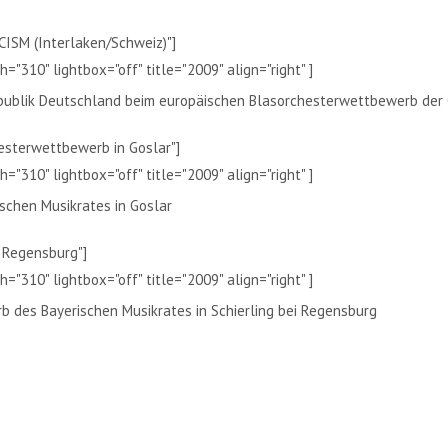
CISM (Interlaken/Schweiz)"]
="310" lightbox="off" title="2009" align="right" ]
epublik Deutschland beim europäischen Blasorchesterwettbewerb der 
hesterwettbewerb in Goslar"]
="310" lightbox="off" title="2009" align="right" ]
schen Musikrates in Goslar
n Regensburg"]
="310" lightbox="off" title="2009" align="right" ]
b des Bayerischen Musikrates in Schierling bei Regensburg