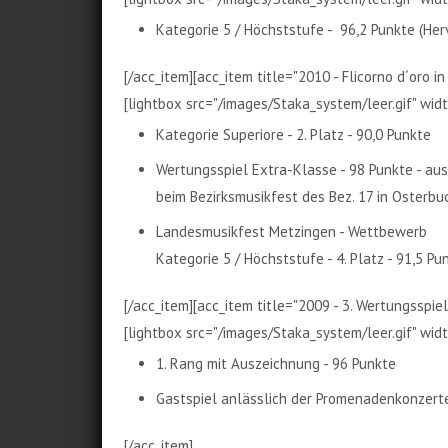
Kategorie 5 / Höchststufe - 96,2 Punkte (Her
[/acc_item][acc_item title="2010 - Flicorno d´oro in
[lightbox src="/images/Staka_system/leer.gif" width
Kategorie Superiore - 2. Platz - 90,0 Punkte
Wertungsspiel Extra-Klasse - 98 Punkte - au
beim Bezirksmusikfest des Bez. 17 in Osterbu
Landesmusikfest Metzingen - Wettbewerb
Kategorie 5 / Höchststufe - 4. Platz - 91,5 Pu
[/acc_item][acc_item title="2009 - 3. Wertungsspie
[lightbox src="/images/Staka_system/leer.gif" width
1. Rang mit Auszeichnung - 96 Punkte
Gastspiel anlässlich der Promenadenkonzerte
[/acc_item]